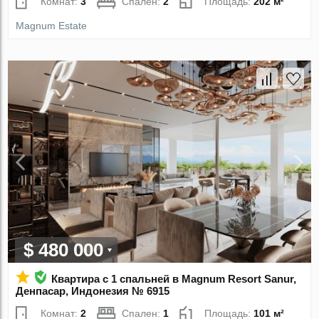
Комнат:
3
Спален:
2
Площадь:
202 м²
Magnum Estate
$ 480 000
Квартира с 1 спальней в Magnum Resort Sanur,
Денпасар, Индонезия № 6915
Комнат:
2
Спален:
1
Площадь:
101 м²