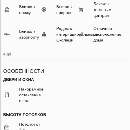
Близко к
Близко к
Близко к
торговым
пляжу
природе
центрам
Рядом с
Отличное
Близко к
интернациональными
расположение
аэропорту
школами
дома
ещё
ОСОБЕННОСТИ
ДВЕРИ И ОКНА
Панорамное
остекление
в пол
ВЫСОТА ПОТОЛКОВ
Потолки от
3 м