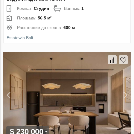
Комнат:
Студия
Ванных:
1
Площадь:
56.5 м²
Расстояние до океана:
600 м
Estatewin Bali
$ 230 000