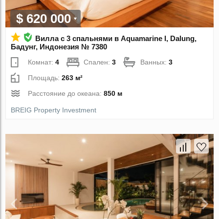
$ 620 000
Вилла с 3 спальнями в Aquamarine I, Dalung,
Бадунг, Индонезия № 7380
Комнат:
4
Спален:
3
Ванных:
3
Площадь:
263 м²
Расстояние до океана:
850 м
BREIG Property Investment