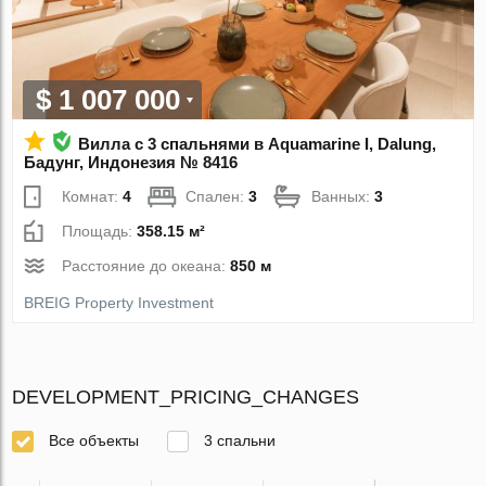
$ 1 007 000
Вилла с 3 спальнями в Aquamarine I, Dalung,
Бадунг, Индонезия № 8416
Комнат:
4
Спален:
3
Ванных:
3
Площадь:
358.15 м²
Расстояние до океана:
850 м
BREIG Property Investment
DEVELOPMENT_PRICING_CHANGES
Все объекты
3 спальни