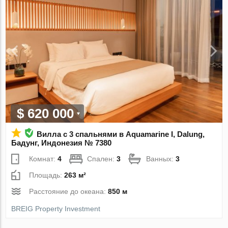
$ 620 000
Вилла с 3 спальнями в Aquamarine I, Dalung,
Бадунг, Индонезия № 7380
Комнат:
4
Спален:
3
Ванных:
3
Площадь:
263 м²
Расстояние до океана:
850 м
BREIG Property Investment