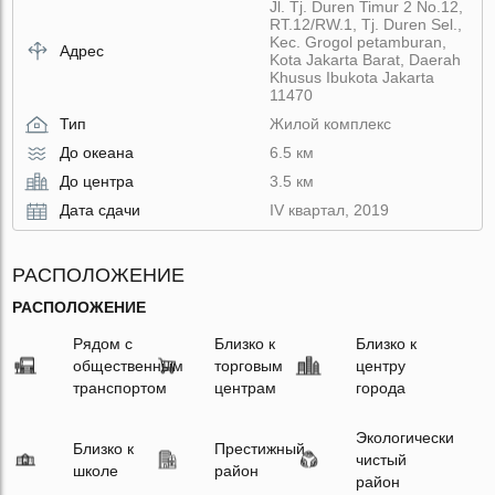
Jl. Tj. Duren Timur 2 No.12,
RT.12/RW.1, Tj. Duren Sel.,
Kec. Grogol petamburan,
Адрес
Kota Jakarta Barat, Daerah
Khusus Ibukota Jakarta
11470
Тип
Жилой комплекс
До океана
6.5 км
До центра
3.5 км
Дата сдачи
IV квартал, 2019
РАСПОЛОЖЕНИЕ
РАСПОЛОЖЕНИЕ
Рядом с
Близко к
Близко к
общественным
торговым
центру
транспортом
центрам
города
Экологически
Близко к
Престижный
чистый
школе
район
район