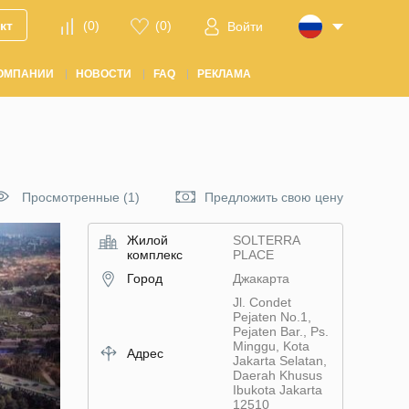
кт
(
0
)
(
0
)
Войти
ОМПАНИИ
НОВОСТИ
FAQ
РЕКЛАМА
Просмотренные (1)
Предложить свою цену
Жилой
SOLTERRA
комплекс
PLACE
Город
Джакарта
Jl. Condet
Pejaten No.1,
Pejaten Bar., Ps.
Minggu, Kota
Адрес
Jakarta Selatan,
Daerah Khusus
Ibukota Jakarta
12510