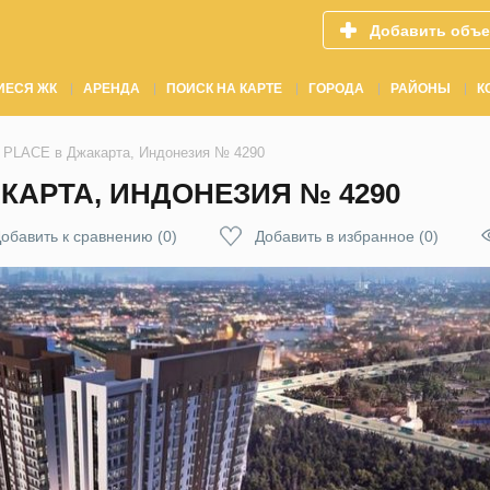
Добавить объе
ИЕСЯ ЖК
АРЕНДА
ПОИСК НА КАРТЕ
ГОРОДА
РАЙОНЫ
К
PLACE в Джакарта, Индонезия № 4290
КАРТА, ИНДОНЕЗИЯ № 4290
обавить к сравнению
(
0
)
Добавить в избранное
(
0
)