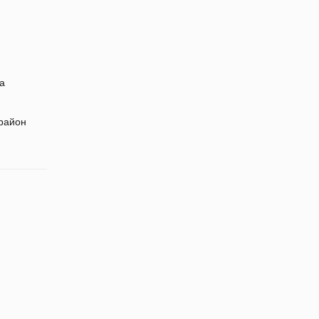
да
 район