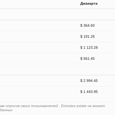
Джакарта
$ 364.60
$ 191.26
$ 1 123.28
$ 561.45
$ 2 994.45
$ 1 443.95
е опросов своих пользователей . Emirates.estate не может
данных.