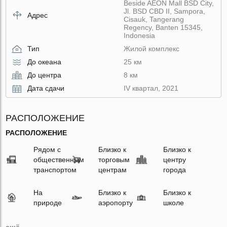
Beside AEON Mall BSD City,
Jl. BSD CBD II, Sampora,
Адрес
Cisauk, Tangerang
Regency, Banten 15345,
Indonesia
Тип
Жилой комплекс
До океана
25 км
До центра
8 км
Дата сдачи
IV квартал, 2021
РАСПОЛОЖЕНИЕ
РАСПОЛОЖЕНИЕ
Рядом с
Близко к
Близко к
общественным
торговым
центру
транспортом
центрам
города
На
Близко к
Близко к
природе
аэропорту
школе
ещё