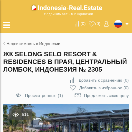
Недвижимость в Индонезии
(
0
)
(
0
)
Недвижимость в Индонезии
ЖК SELONG SELO RESORT &
RESIDENCES В ПРАЯ, ЦЕНТРАЛЬНЫЙ
ЛОМБОК, ИНДОНЕЗИЯ № 2305
Добавить к сравнению
(
0
)
Добавить в избранное
(
0
)
Просмотренные (1)
Предложить свою цену
611