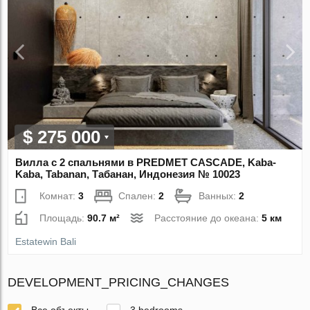
$ 275 000
Вилла с 2 спальнями в PREDMET CASCADE, Kaba-
Kaba, Tabanan, Табанан, Индонезия № 10023
Комнат:
3
Спален:
2
Ванных:
2
Площадь:
90.7 м²
Расстояние до океана:
5 км
Estatewin Bali
DEVELOPMENT_PRICING_CHANGES
Все объекты
3 bedrooms