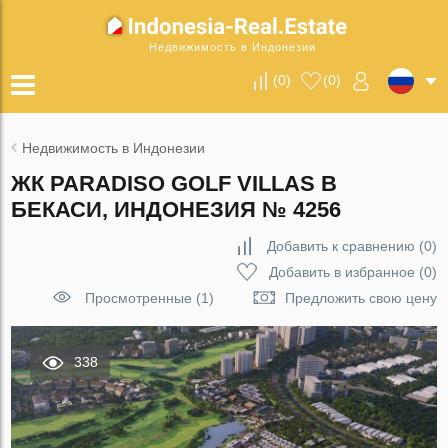
Недвижимость в Индонезии
(
0
)
(
0
)
Недвижимость в Индонезии
ЖК PARADISO GOLF VILLAS В
БЕКАСИ, ИНДОНЕЗИЯ № 4256
Добавить к сравнению
(
0
)
Добавить в избранное
(
0
)
Просмотренные (1)
Предложить свою цену
338