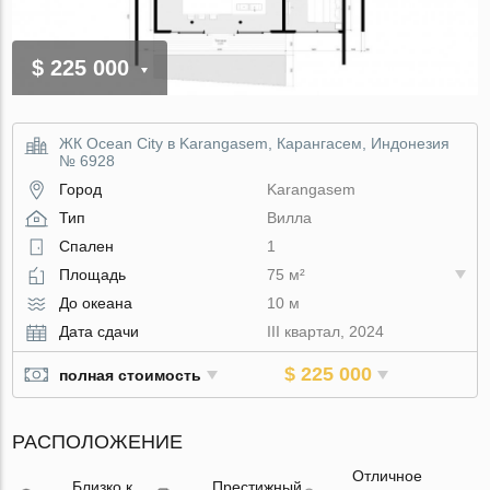
$ 225 000
ЖК Ocean City в Karangasem, Карангасем, Индонезия
№ 6928
Город
Karangasem
Тип
Вилла
Спален
1
Площадь
75 м²
До океана
10 м
Дата сдачи
III квартал, 2024
$ 225 000
полная стоимость
РАСПОЛОЖЕНИЕ
Отличное
Близко к
Престижный