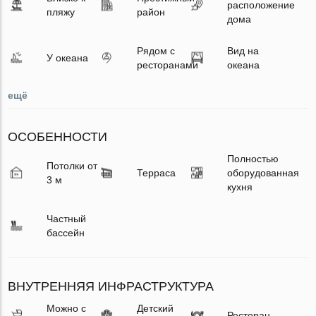
расположение
пляжу
район
дома
Рядом с
Вид на
У океана
ресторанами
океана
ещё
ОСОБЕННОСТИ
Полностью
Потолки от
Терраса
оборудованная
3 м
кухня
Частный
бассейн
ВНУТРЕННЯЯ ИНФРАСТРУКТУРА
Можно с
Детский
Ресторан