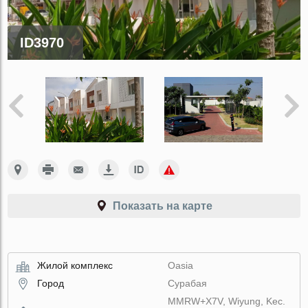
ID3970
Показать на карте
Жилой комплекс
Oasia
Город
Сурабая
MMRW+X7V, Wiyung, Kec.