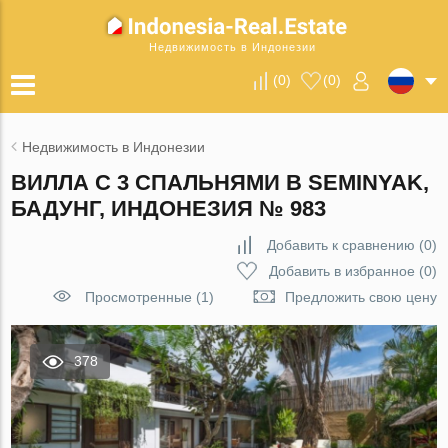
Недвижимость в Индонезии
(
0
)
(
0
)
Недвижимость в Индонезии
ВИЛЛА С 3 СПАЛЬНЯМИ В SEMINYAK,
БАДУНГ, ИНДОНЕЗИЯ № 983
Добавить к сравнению
(
0
)
Добавить в избранное
(
0
)
Просмотренные (1)
Предложить свою цену
378