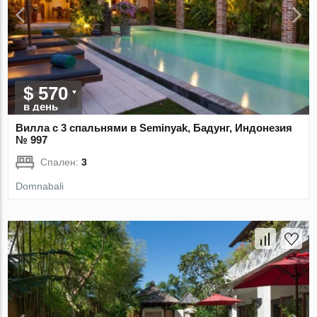
$ 570
в день
Вилла с 3 спальнями в Seminyak, Бадунг, Индонезия
№ 997
Спален:
3
Domnabali