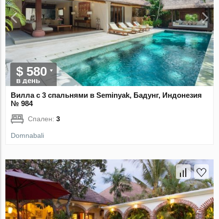
$ 580
в день
Вилла с 3 спальнями в Seminyak, Бадунг, Индонезия
№ 984
Спален:
3
Domnabali