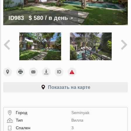
ID983
$ 580
/ в день
Показать на карте
Город
Seminyak
Тип
Вилла
Спален
3