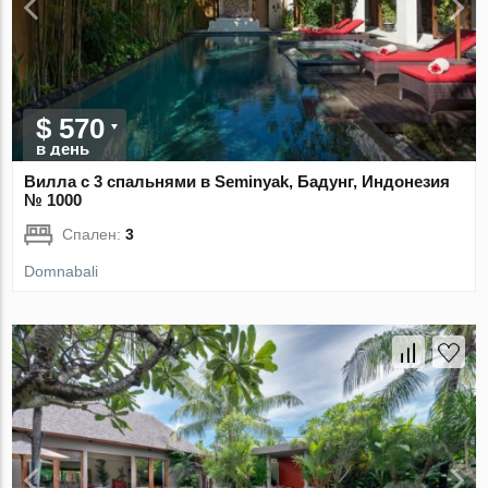
$ 570
в день
Вилла с 3 спальнями в Seminyak, Бадунг, Индонезия
№ 1000
Спален:
3
Domnabali