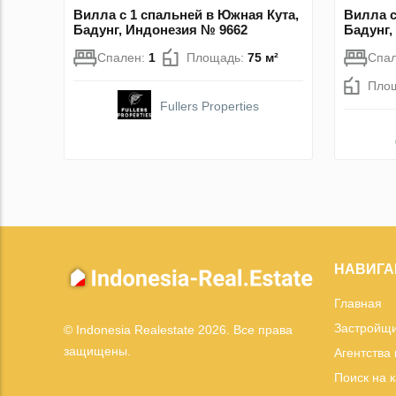
Вилла с 1 спальней в Южная Кута,
Вилла с
Бадунг, Индонезия № 9662
Бадунг,
Спален:
1
Площадь:
75 м²
Спа
Пло
Fullers Properties
НАВИГА
Главная
Застройщ
© Indonesia Realestate 2026. Все права
защищены.
Агентства
Поиск на 