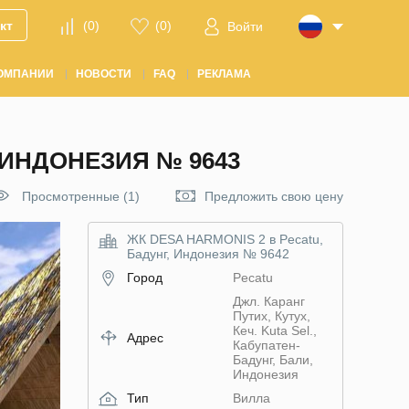
кт
(
0
)
(
0
)
Войти
ОМПАНИИ
НОВОСТИ
FAQ
РЕКЛАМА
 ИНДОНЕЗИЯ № 9643
Просмотренные (1)
Предложить свою цену
ЖК DESA HARMONIS 2 в Pecatu,
Бадунг, Индонезия № 9642
Город
Pecatu
Джл. Каранг
Путих, Кутух,
Кеч. Kuta Sel.,
Адрес
Кабупатен-
Бадунг, Бали,
Индонезия
Тип
Вилла