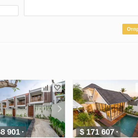
Отп
68 901
$ 171 607