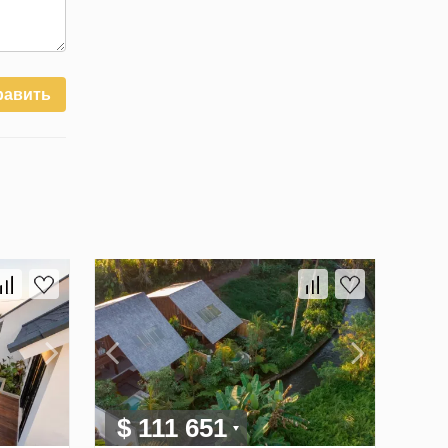
равить
$ 111 651