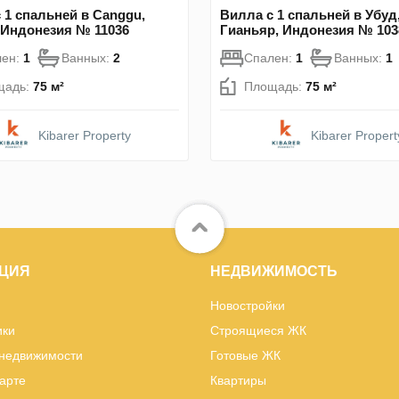
 1 спальней в Canggu,
Вилла с 1 спальней в Убуд
 Индонезия № 11036
Гианьяр, Индонезия № 103
лен:
1
Ванных:
2
Спален:
1
Ванных:
1
щадь:
75 м²
Площадь:
75 м²
Kibarer Property
Kibarer Propert
ЦИЯ
НЕДВИЖИМОСТЬ
Новостройки
ики
Строящиеся ЖК
 недвижимости
Готовые ЖК
карте
Квартиры