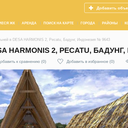
Добавить объе
ИЕСЯ ЖК
АРЕНДА
ПОИСК НА КАРТЕ
ГОРОДА
РАЙОНЫ
К
льней в DESA HARMONIS 2, Pecatu, Бадунг, Индонезия № 9643
A HARMONIS 2, PECATU, БАДУНГ,
обавить к сравнению
(
0
)
Добавить в избранное
(
0
)