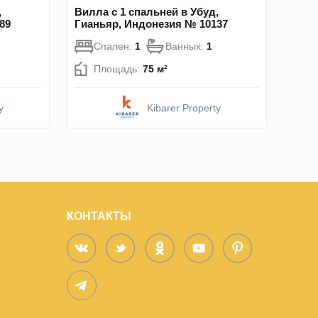
,
Вилла с 1 спальней в Убуд,
89
Гианьяр, Индонезия № 10137
Спален:
1
Ванных:
1
Площадь:
75 м²
y
Kibarer Property
КОНТАКТЫ