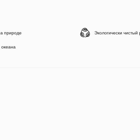
а природе
Экологически чистый
 океана