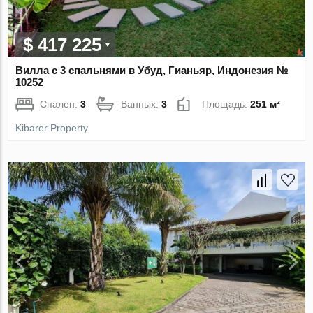
$ 417 225
Вилла с 3 спальнями в Убуд, Гианьяр, Индонезия №
10252
Спален:
3
Ванных:
3
Площадь:
251 м²
Kibarer Property