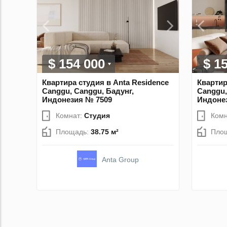
$ 154 000
$ 1
Квартира студия в Anta Residence
Квартир
Canggu, Canggu, Бадунг,
Canggu,
Индонезия № 7509
Индоне
Комнат:
Студия
Комн
Площадь:
38.75 м²
Пло
Anta Group