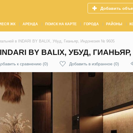
Добавить объе
ИЕСЯ ЖК
АРЕНДА
ПОИСК НА КАРТЕ
ГОРОДА
РАЙОНЫ
К
спальней в INDARI BY BALIX, Убуд, Гианьяр, Индонезия № 9605
INDARI BY BALIX, УБУД, ГИАНЬЯР
обавить к сравнению
(
0
)
Добавить в избранное
(
0
)