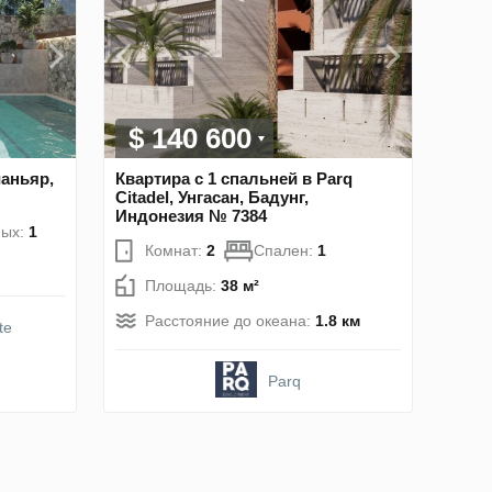
$ 140 600
ианьяр,
Квартира с 1 спальней в Parq
Citadel, Унгасан, Бадунг,
Индонезия № 7384
ных:
1
Комнат:
2
Спален:
1
Площадь:
38 м²
Расстояние до океана:
1.8 км
te
Parq