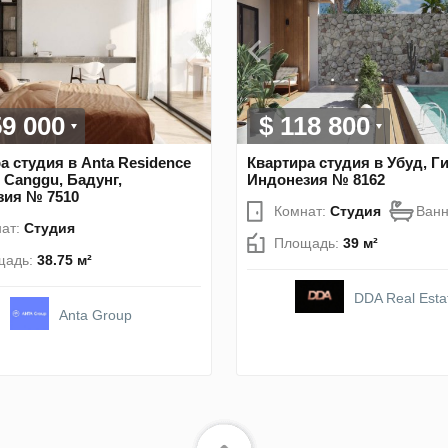
59 000
$ 118 800
а студия в Anta Residence
Квартира студия в Убуд, Г
 Canggu, Бадунг,
Индонезия № 8162
зия № 7510
Комнат:
Студия
Ван
ат:
Студия
Площадь:
39 м²
щадь:
38.75 м²
DDA Real Esta
Anta Group