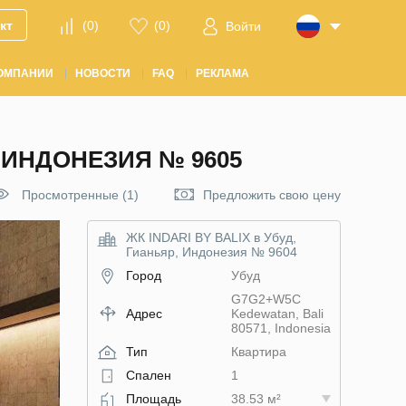
кт
(
0
)
(
0
)
Войти
ОМПАНИИ
НОВОСТИ
FAQ
РЕКЛАМА
, ИНДОНЕЗИЯ № 9605
Просмотренные (1)
Предложить свою цену
ЖК INDARI BY BALIX в Убуд,
Гианьяр, Индонезия № 9604
Город
Убуд
G7G2+W5C
Адрес
Kedewatan, Bali
80571, Indonesia
Тип
Квартира
Спален
1
Площадь
38.53 м²