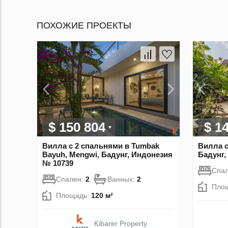
ПОХОЖИЕ ПРОЕКТЫ
$ 150 804
$ 1
Вилла с 2 спальнями в Tumbak
Вилла с
Bayuh, Mengwi, Бадунг, Индонезия
Бадунг,
№ 10739
Спа
Спален:
2
Ванных:
2
Пло
Площадь:
120 м²
Kibarer Property