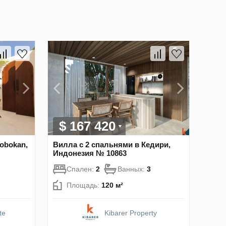
$ 167 420
obokan,
Вилла с 2 спальнями в Кедири,
Индонезия № 10863
Спален:
2
Ванных:
3
Площадь:
120 м²
te
Kibarer Property