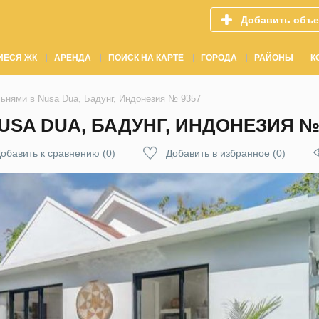
Добавить объе
ИЕСЯ ЖК
АРЕНДА
ПОИСК НА КАРТЕ
ГОРОДА
РАЙОНЫ
К
льнями в Nusa Dua, Бадунг, Индонезия № 9357
USA DUA, БАДУНГ, ИНДОНЕЗИЯ №
обавить к сравнению
(
0
)
Добавить в избранное
(
0
)