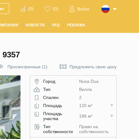
кт
(
0
)
(
0
)
Войти
ОМПАНИИ
НОВОСТИ
FAQ
РЕКЛАМА
 9357
Просмотренные (1)
Предложить свою цену
Город
Nusa Dua
Тип
Вилла
Спален
2
Площадь
120 м²
Площадь
186 м²
участка
Тип
Право на
собственности
собственность