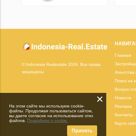
НАВИГА
Главная
Застройщ
© Indonesia Realestate 2026. Все права
защищены.
Агентства
Поиск на 
Вопрос-от
×
Новости
На этом сайте мы используем cookie-
Реклама
файлы. Продолжая пользоваться сайтом,
Контакты
вы даете согласие на использование этих
файлов.
Подробнее о cookie.
Карта сай
Принять