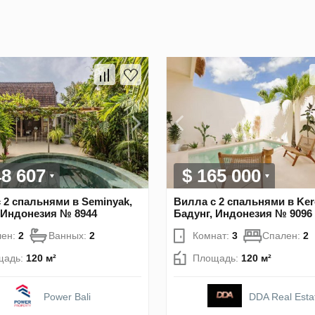
48 607
$ 165 000
 2 спальнями в Seminyak,
Вилла с 2 спальнями в Ker
 Индонезия № 8944
Бадунг, Индонезия № 9096
лен:
2
Ванных:
2
Комнат:
3
Спален:
2
щадь:
120 м²
Площадь:
120 м²
Power Bali
DDA Real Esta