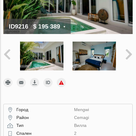
ID9216
$ 195 389
Город
Mengwi
Район
Cemagi
Тип
Вилла
Спален
2