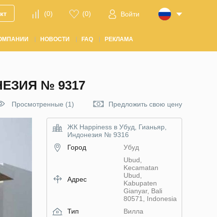
кт
(
0
)
(
0
)
Войти
ОМПАНИИ
НОВОСТИ
FAQ
РЕКЛАМА
НЕЗИЯ № 9317
Просмотренные (1)
Предложить свою цену
ЖК Happiness в Убуд, Гианьяр,
Индонезия № 9316
Город
Убуд
Ubud,
Kecamatan
Ubud,
Адрес
Kabupaten
Gianyar, Bali
80571, Indonesia
Тип
Вилла