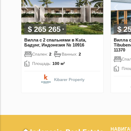
$ 265 265
$ 2
Вилла с 2 спальнями в Kuta,
Вилла с
Бадунг, Индонезия № 10916
Tibuben
11370
Спален:
2
Ванных:
2
Спа
Площадь:
100 м²
Пло
Kibarer Property
НАВИГА