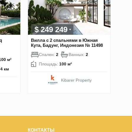
$ 249 249
q
Вилла с 2 спальнями в Южная
Кута, Бадунг, Индонезия № 11498
Спален:
2
Ванных:
2
100 м²
Площадь:
100 м²
.4 км
Kibarer Property
КОНТАКТЫ