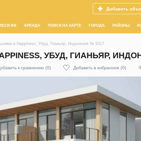
Добавить объе
ИЕСЯ ЖК
АРЕНДА
ПОИСК НА КАРТЕ
ГОРОДА
РАЙОНЫ
К
ьнями в Happiness, Убуд, Гианьяр, Индонезия № 9317
PPINESS, УБУД, ГИАНЬЯР, ИНДО
обавить к сравнению
(
0
)
Добавить в избранное
(
0
)