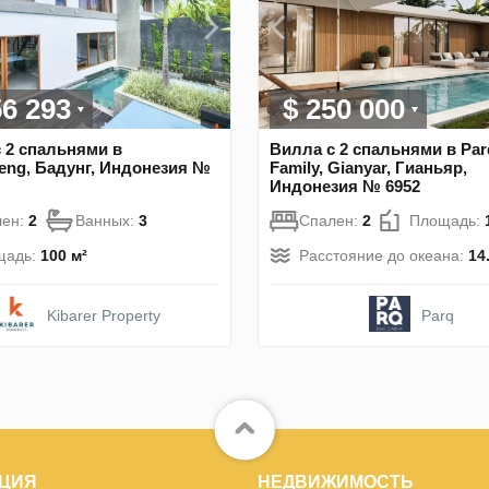
56 293
$ 250 000
 2 спальнями в
Вилла с 2 спальнями в Par
eng, Бадунг, Индонезия №
Family, Gianyar, Гианьяр,
Индонезия № 6952
лен:
2
Ванных:
3
Спален:
2
Площадь:
щадь:
100 м²
Расстояние до океана:
14
Kibarer Property
Parq
ЦИЯ
НЕДВИЖИМОСТЬ