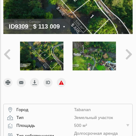
ID9309
$ 113 009
Город
Tabanan
Тип
Земельный участок
Площадь
500 м²
Долгосрочная аренда
Тип собственности