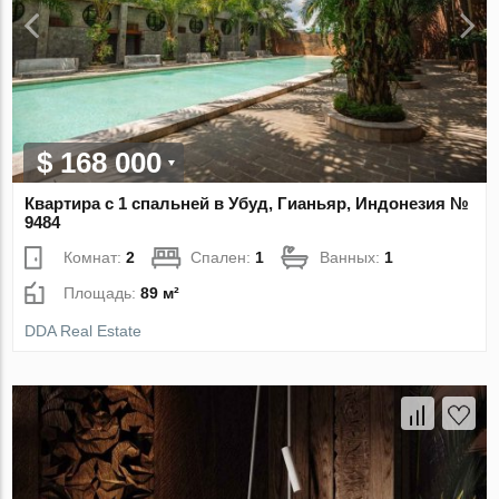
$ 168 000
Квартира с 1 спальней в Убуд, Гианьяр, Индонезия №
9484
Комнат:
2
Спален:
1
Ванных:
1
Площадь:
89 м²
DDA Real Estate