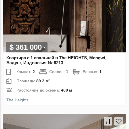
$ 361 000
Квартира с 1 спальней в The HEIGHTS, Mengwi,
Бадунг, Индонезия № 9213
Комнат:
2
Спален:
1
Ванных:
1
Площадь:
89.2 м²
Расстояние до океана:
400 м
The Heights