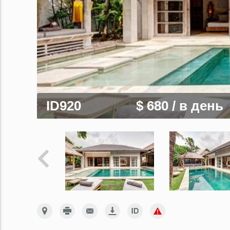
ID920
$ 680
/ в день