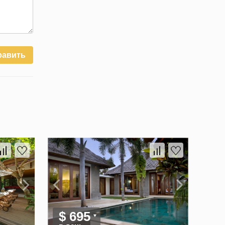
равить
$ 695