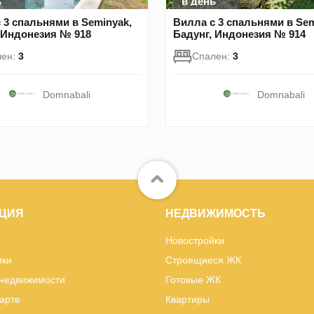
ь
в день
 3 спальнями в Seminyak,
Вилла с 3 спальнями в Sem
 Индонезия № 918
Бадунг, Индонезия № 914
лен:
3
Спален:
3
Domnabali
Domnabali
ЦИЯ
НЕДВИЖИМОСТЬ
Новостройки
ики
Строящиеся ЖК
 недвижимости
Готовые ЖК
карте
Квартиры