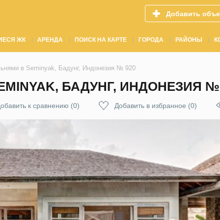
Добавить объе
ИЕСЯ ЖК
АРЕНДА
ПОИСК НА КАРТЕ
ГОРОДА
РАЙОНЫ
К
льнями в Seminyak, Бадунг, Индонезия № 920
EMINYAK, БАДУНГ, ИНДОНЕЗИЯ №
обавить к сравнению
(
0
)
Добавить в избранное
(
0
)