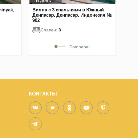
в день
inyak,
Вилла с 3 спальнями в Южный
Денпасар, Денпасар, Индонезия №
902
Спален:
3
Domnabali
КОНТАКТЫ