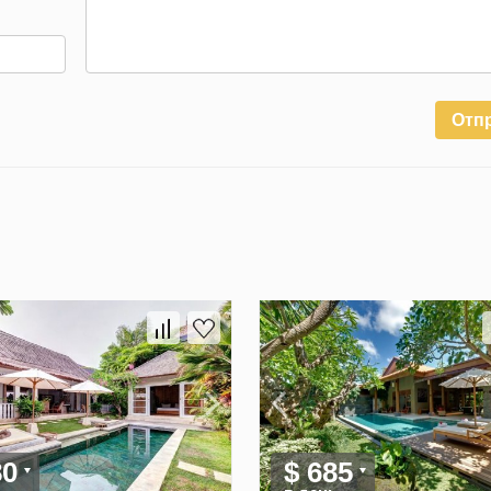
Отп
80
$ 685