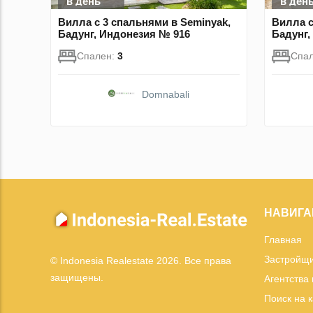
в день
в ден
Вилла с 3 спальнями в Seminyak,
Вилла с
Бадунг, Индонезия № 916
Бадунг,
Спален:
3
Спа
Domnabali
НАВИГА
Главная
Застройщ
© Indonesia Realestate 2026. Все права
защищены.
Агентства
Поиск на 