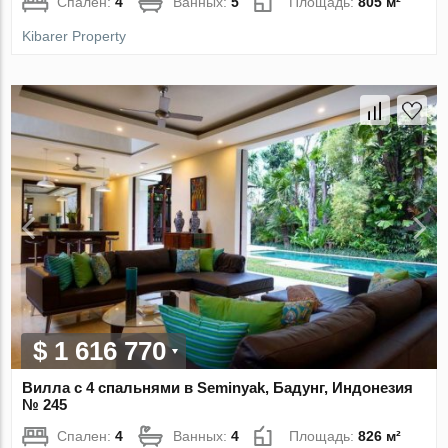
Спален:
4
Ванных:
5
Площадь:
805 м²
Kibarer Property
$ 1 616 770
Вилла с 4 спальнями в Seminyak, Бадунг, Индонезия
№ 245
Спален:
4
Ванных:
4
Площадь:
826 м²