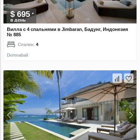
$ 695
в день
Вилла с 4 спальнями в Jimbaran, Бадунг, Индонезия
№ 885
Спален:
4
Domnabali