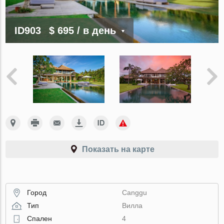
ID903
$ 695
/ в день
Показать на карте
Город
Canggu
Тип
Вилла
Спален
4