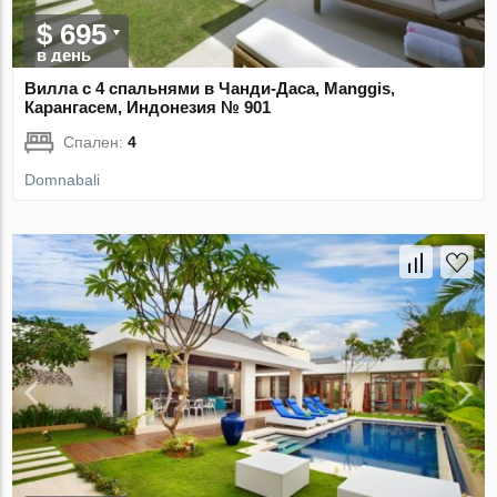
$ 695
в день
Вилла с 4 спальнями в Чанди-Даса, Manggis,
Карангасем, Индонезия № 901
Спален:
4
Domnabali