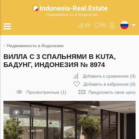
Недвижимость в Индонезии
(
0
)
(
0
)
Недвижимость в Индонезии
ВИЛЛА С 3 СПАЛЬНЯМИ В KUTA,
БАДУНГ, ИНДОНЕЗИЯ № 8974
Добавить к сравнению
(
0
)
Добавить в избранное
(
0
)
Просмотренные (1)
Предложить свою цену
208