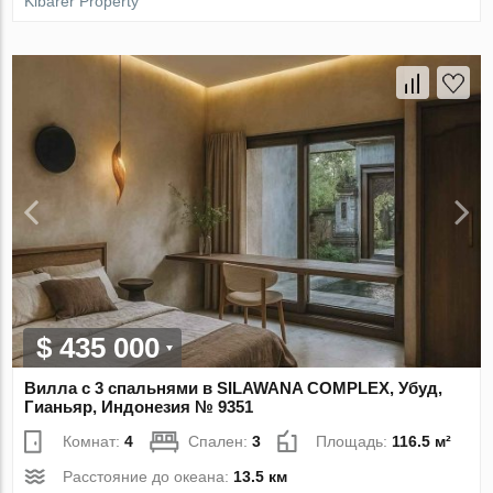
Kibarer Property
$ 435 000
Вилла с 3 спальнями в SILAWANA COMPLEX, Убуд,
Гианьяр, Индонезия № 9351
Комнат:
4
Спален:
3
Площадь:
116.5 м²
Расстояние до океана:
13.5 км