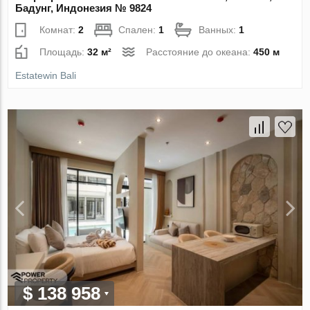
Бадунг, Индонезия № 9824
Комнат:
2
Спален:
1
Ванных:
1
Площадь:
32 м²
Расстояние до океана:
450 м
Estatewin Bali
$ 138 958