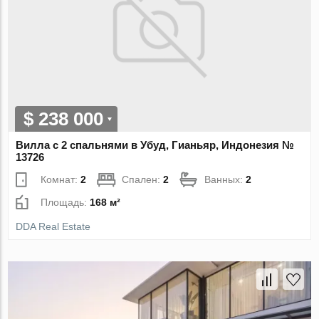
$ 238 000
Вилла с 2 спальнями в Убуд, Гианьяр, Индонезия №
13726
Комнат:
2
Спален:
2
Ванных:
2
Площадь:
168 м²
DDA Real Estate