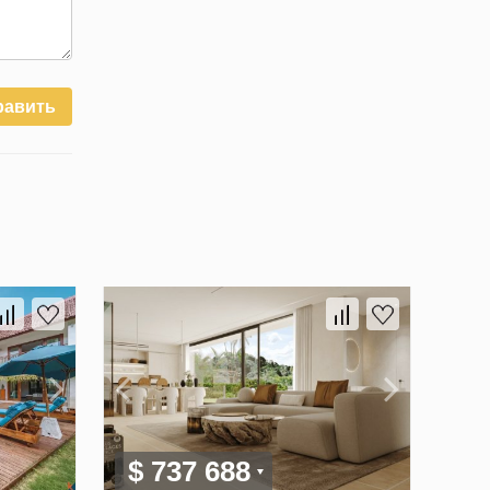
равить
$ 737 688