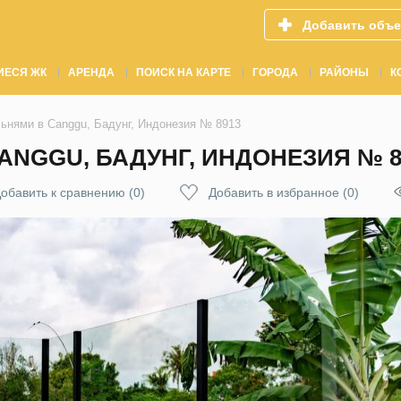
Добавить объе
ИЕСЯ ЖК
АРЕНДА
ПОИСК НА КАРТЕ
ГОРОДА
РАЙОНЫ
К
льнями в Canggu, Бадунг, Индонезия № 8913
ANGGU, БАДУНГ, ИНДОНЕЗИЯ № 8
обавить к сравнению
(
0
)
Добавить в избранное
(
0
)