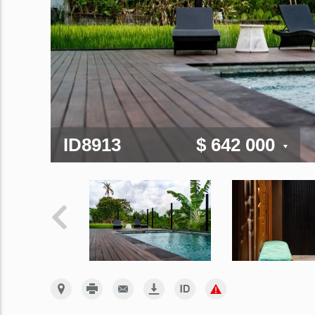
ID8913
$ 642 000