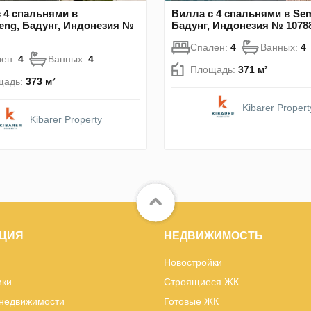
 4 спальнями в
Вилла с 4 спальнями в Sem
eng, Бадунг, Индонезия №
Бадунг, Индонезия № 1078
Спален:
4
Ванных:
4
лен:
4
Ванных:
4
Площадь:
371 м²
щадь:
373 м²
Kibarer Propert
Kibarer Property
ЦИЯ
НЕДВИЖИМОСТЬ
Новостройки
ики
Строящиеся ЖК
 недвижимости
Готовые ЖК