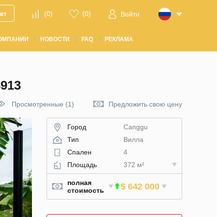
кт
(
0
)
(
0
)
Войти
ОМПАНИИ
НОВОСТИ
FAQ
РЕКЛАМА
913
Просмотренные (1)
Предложить свою цену
Город
Canggu
Тип
Вилла
Спален
4
Площадь
372 м²
полная
$ 642 000
стоимость