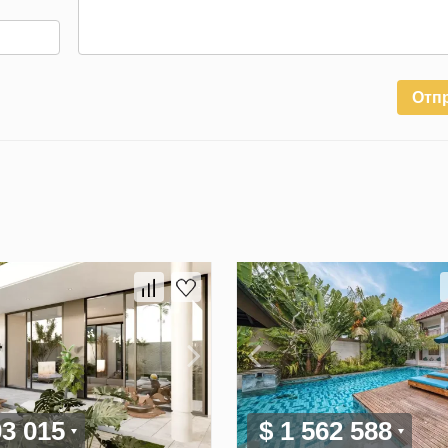
Отп
03 015
$ 1 562 588