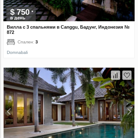
$ 750
в день
Вилла с 3 спальнями в Canggu, Бадунг, Индонезия №
872
Спален:
3
Domnabali