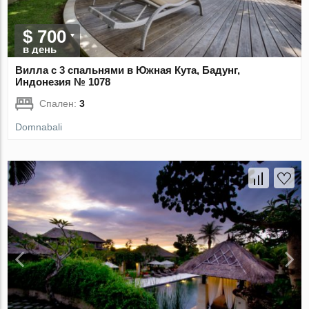
$ 700
в день
Вилла с 3 спальнями в Южная Кута, Бадунг,
Индонезия № 1078
Спален:
3
Domnabali