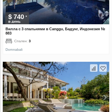
$ 740
в день
Вилла с 3 спальнями в Canggu, Бадунг, Индонезия №
883
Спален:
3
Domnabali