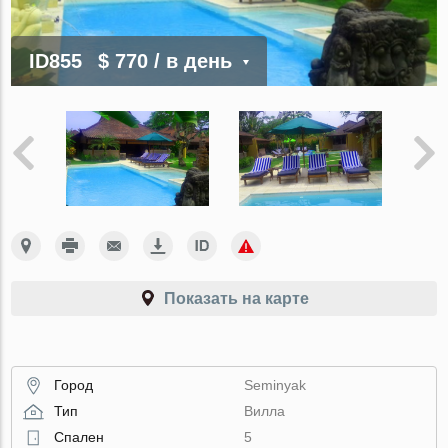
ID855
$ 770
/ в день
Показать на карте
Город
Seminyak
Тип
Вилла
Спален
5