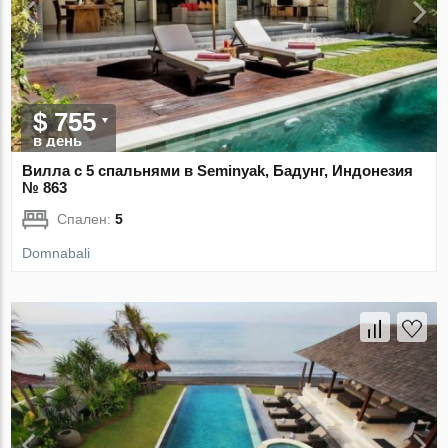
$ 755
в день
Вилла с 5 спальнями в Seminyak, Бадунг, Индонезия
№ 863
Спален:
5
Domnabali