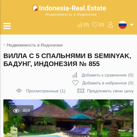
Недвижимость в Индонезии
(
0
)
(
0
)
Недвижимость в Индонезии
ВИЛЛА С 5 СПАЛЬНЯМИ В SEMINYAK,
БАДУНГ, ИНДОНЕЗИЯ № 855
Добавить к сравнению
(
0
)
Добавить в избранное
(
0
)
Просмотренные (1)
Предложить свою цену
404