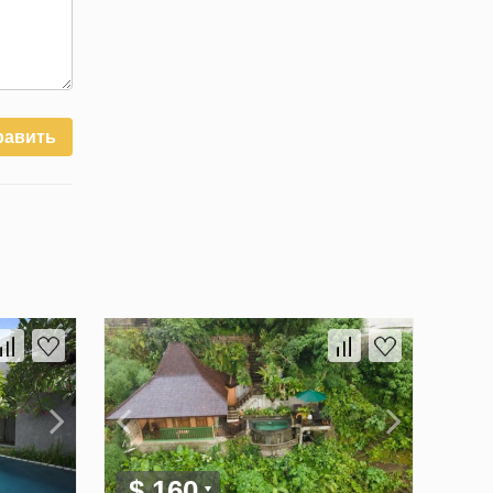
равить
$ 160