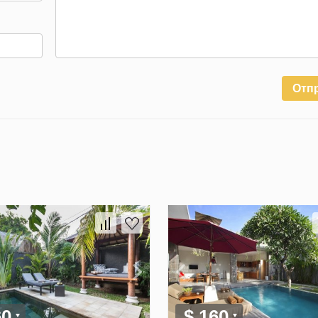
Отп
60
$ 160