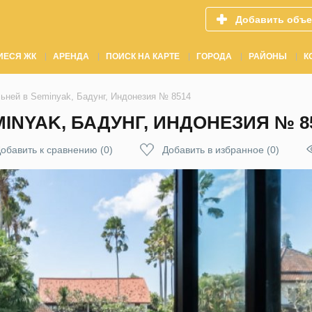
Добавить объе
ИЕСЯ ЖК
АРЕНДА
ПОИСК НА КАРТЕ
ГОРОДА
РАЙОНЫ
К
льней в Seminyak, Бадунг, Индонезия № 8514
MINYAK, БАДУНГ, ИНДОНЕЗИЯ № 8
обавить к сравнению
(
0
)
Добавить в избранное
(
0
)