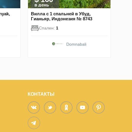
в день
nyak,
Вилла с 1 спальней в Убуд,
Гианьяр, Индонезия № 8743
Спален:
1
Domnabali
КОНТАКТЫ