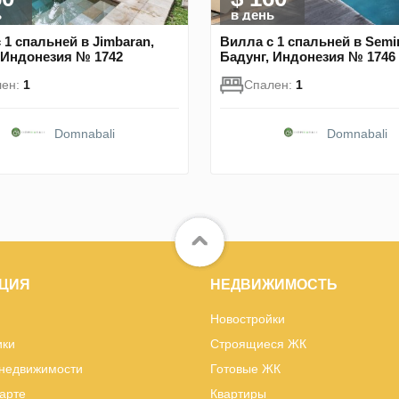
ь
в день
 1 спальней в Jimbaran,
Вилла с 1 спальней в Semi
 Индонезия № 1742
Бадунг, Индонезия № 1746
лен:
1
Спален:
1
Domnabali
Domnabali
ЦИЯ
НЕДВИЖИМОСТЬ
Новостройки
ики
Строящиеся ЖК
 недвижимости
Готовые ЖК
карте
Квартиры