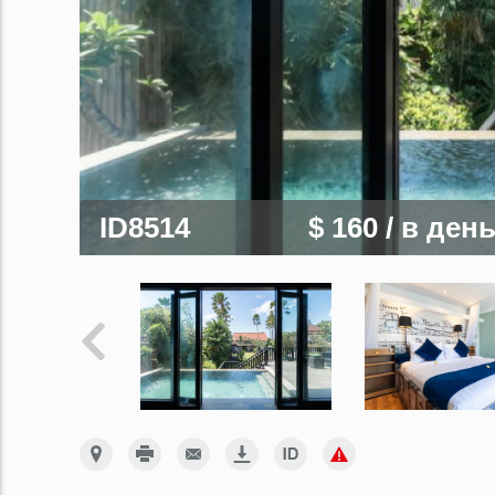
ID8514
$ 160
/ в ден