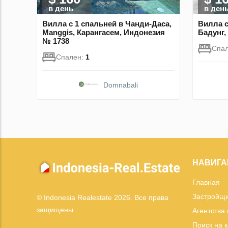
в день
в ден
Вилла с 1 спальней в Чанди-Даса,
Вилла с
Manggis, Карангасем, Индонезия
Бадунг,
№ 1738
Спа
Спален:
1
Domnabali
НАВИГА
Главная
Застройщ
© Indonesia Realestate 2026. Все права
защищены.
Агентства
Поиск на 