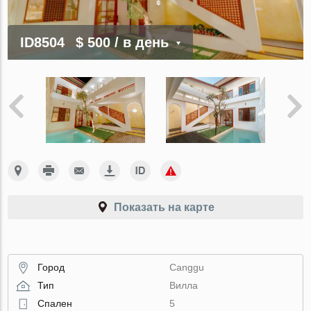
ID8504
$ 500
/ в день
Показать на карте
Город
Canggu
Тип
Вилла
Спален
5