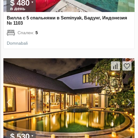
$ 480
в день
Вилла с 5 спальнями в Seminyak, Бадунг, Индонезия
№ 1103
Спален:
5
Domnabali
$ 530