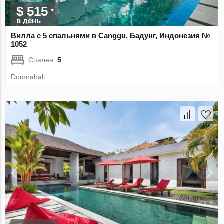
$ 515
в день
Вилла с 5 спальнями в Canggu, Бадунг, Индонезия №
1052
Спален:
5
Domnabali