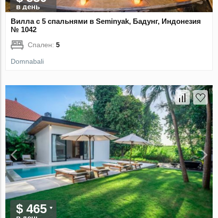
в день
Вилла с 5 спальнями в Seminyak, Бадунг, Индонезия
№ 1042
Спален:
5
Domnabali
$ 465
в день