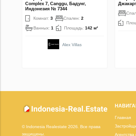
Complex 7, Canggu, Бадунг,
Джакарт
Индонезия № 7344
Спа
Комнат:
3
Спален:
2
Пло
Ванных:
1
Площадь:
142 м²
Alex Villas
НАВИГА
Главная
Застройщ
© Indonesia Realestate 2026. Все права
защищены.
Агентства