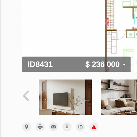
ID8431
$ 236 000