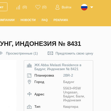
кт
(
0
)
(
0
)
Войти
ОМПАНИИ
НОВОСТИ
FAQ
РЕКЛАМА
УНГ, ИНДОНЕЗИЯ № 8431
Просмотренные (1)
Предложить свою цену
ЖК Abba Melasti Residence в
Бадунг, Индонезия № 8421
Планировка
2BR-2
Город
Бадунг
5563+R5W
Ungasan,
Адрес
Бадунг, Бали,
Индонезия
Тип
Квартира