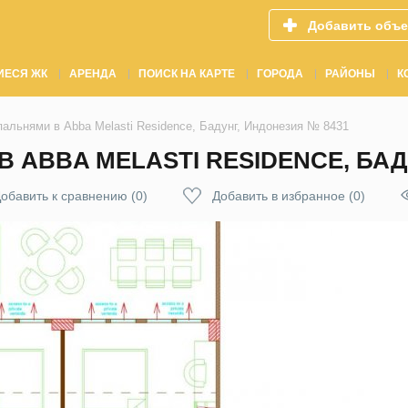
Добавить объе
ИЕСЯ ЖК
АРЕНДА
ПОИСК НА КАРТЕ
ГОРОДА
РАЙОНЫ
К
пальнями в Abba Melasti Residence, Бадунг, Индонезия № 8431
В ABBA MELASTI RESIDENCE, БАД
обавить к сравнению
(
0
)
Добавить в избранное
(
0
)