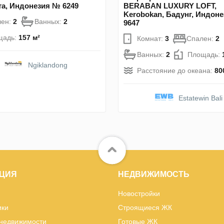
а, Индонезия № 6249
BERABAN LUXURY LOFT,
Kerobokan, Бадунг, Индон
лен:
2
Ванных:
2
9647
щадь:
157 м²
Комнат:
3
Спален:
2
Ванных:
2
Площадь:
Ngiklandong
Расстояние до океана:
80
Estatewin Bali
ЦИЯ
НЕДВИЖИМОСТЬ
Новостройки
ики
Строящиеся ЖК
 недвижимости
Готовые ЖК