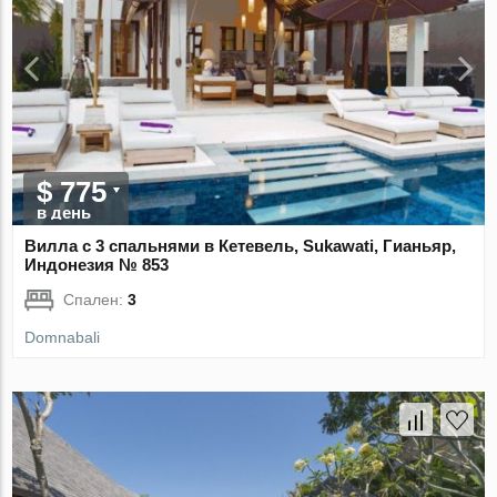
$ 775
в день
Вилла с 3 спальнями в Кетевель, Sukawati, Гианьяр,
Индонезия № 853
Спален:
3
Domnabali