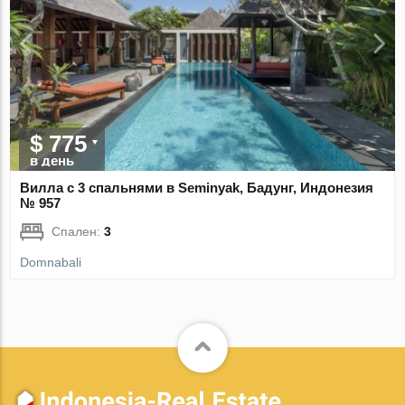
$ 775
в день
Вилла с 3 спальнями в Seminyak, Бадунг, Индонезия
№ 957
Спален:
3
Domnabali