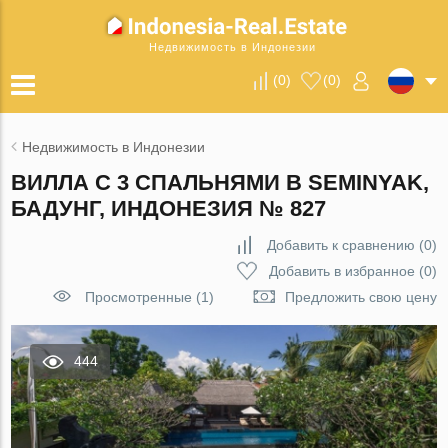
Недвижимость в Индонезии
(
0
)
(
0
)
Недвижимость в Индонезии
ВИЛЛА С 3 СПАЛЬНЯМИ В SEMINYAK,
БАДУНГ, ИНДОНЕЗИЯ № 827
Добавить к сравнению
(
0
)
Добавить в избранное
(
0
)
Просмотренные (1)
Предложить свою цену
444