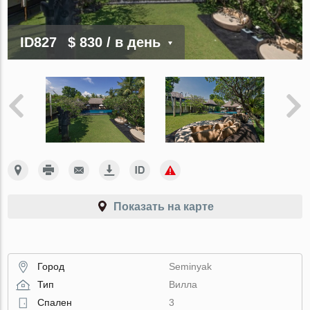
ID827
$ 830
/ в день
Показать на карте
Город
Seminyak
Тип
Вилла
Спален
3