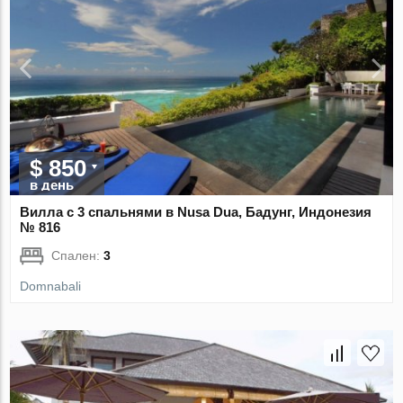
$ 850
в день
Вилла с 3 спальнями в Nusa Dua, Бадунг, Индонезия
№ 816
Спален:
3
Domnabali