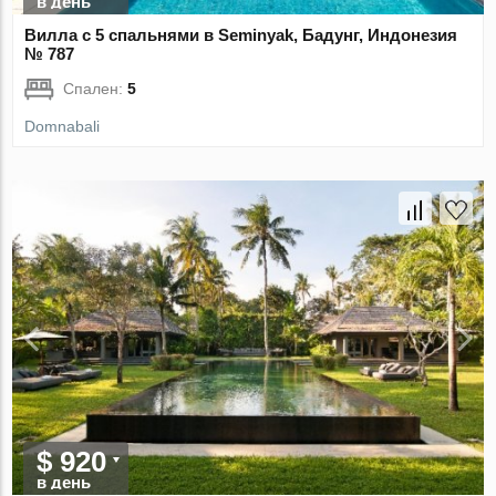
в день
Вилла с 5 спальнями в Seminyak, Бадунг, Индонезия
№ 787
Спален:
5
Domnabali
$ 920
в день