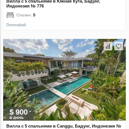
Вилла с 5 спальнями в Южная Кута, Бадунг,
Индонезия № 776
Спален:
5
Domnabali
$ 900
в день
Вилла с 5 спальнями в Canggu, Бадунг, Индонезия №