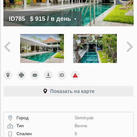
ID785
$ 915
/ в день
Показать на карте
Город
Seminyak
Тип
Вилла
Спален
5