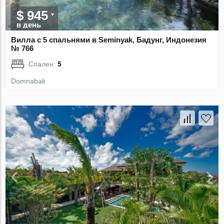
$ 945
в день
Вилла с 5 спальнями в Seminyak, Бадунг, Индонезия
№ 766
Спален:
5
Domnabali