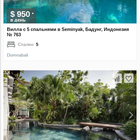
$ 950
в день
Вилла с 5 спальнями в Seminyak, Бадунг, Индонезия
№ 763
Спален:
5
Domnabali