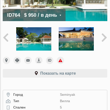
ID764
$ 950
/ в день
Показать на карте
Город
Seminyak
Тип
Вилла
Спален
5