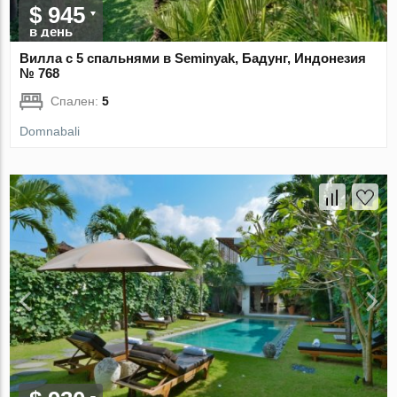
$ 945
в день
Вилла с 5 спальнями в Seminyak, Бадунг, Индонезия
№ 768
Спален:
5
Domnabali