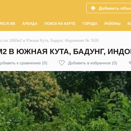
Добавить объе
ИЕСЯ ЖК
АРЕНДА
ПОИСК НА КАРТЕ
ГОРОДА
РАЙОНЫ
К
сток 1860м2 в Южная Кута, Бадунг, Индонезия № 7626
2 В ЮЖНАЯ КУТА, БАДУНГ, ИНДО
обавить к сравнению
(
0
)
Добавить в избранное
(
0
)