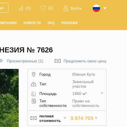
кт
(
0
)
(
0
)
Войти
ОМПАНИИ
НОВОСТИ
FAQ
РЕКЛАМА
НЕЗИЯ № 7626
Просмотренные (1)
Предложить свою цену
Город
Южная Кута
Земельный
Тип
участок
Площадь
1860 м²
Тип
Право на
собственности
собственность
полная
$ 674 703
стоимость