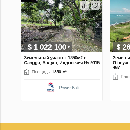
$ 1 022 100
$ 2
Земельный участок 1850м2 в
Земельн
Canggu, Бадунг, Индонезия № 9015
Gianyar
467
Площадь:
1850 м²
Пло
Power Bali