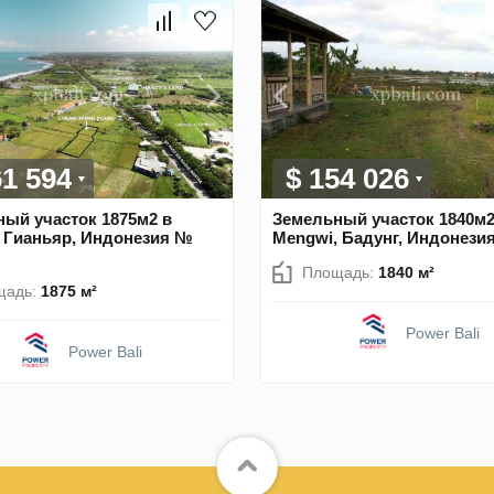
61 594
$ 154 026
ый участок 1875м2 в
Земельный участок 1840м2
, Гианьяр, Индонезия №
Mengwi, Бадунг, Индонези
Площадь:
1840 м²
щадь:
1875 м²
Power Bali
Power Bali