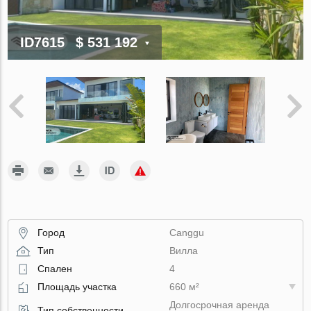
ID7615
$ 531 192
Город
Canggu
Тип
Вилла
Спален
4
Площадь участка
660 м²
Долгосрочная аренда
Тип собственности