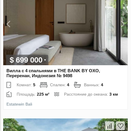
$ 699 000
Вилла с 4 спальнями в THE BANK BY OXO,
Переренан, Индонезия № 9498
Комнат:
5
Спален:
4
Ванных:
4
Площадь:
225 м²
Расстояние до океана:
3 км
Estatewin Bali