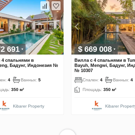
72 691
$ 669 008
 4 спальнями в
Вилла с 4 спальнями в Tu
eng, Бадунг, Индонезия №
Bayuh, Mengwi, Бадунг, Ин
№ 10307
лен:
4
Ванных:
5
Спален:
4
Ванных:
4
щадь:
350 м²
Площадь:
350 м²
Kibarer Property
Kibarer Propert