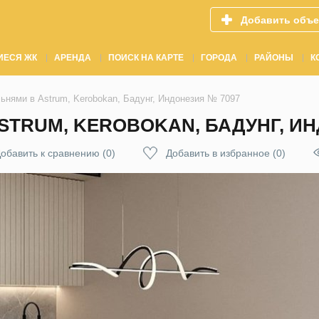
Добавить объе
ИЕСЯ ЖК
АРЕНДА
ПОИСК НА КАРТЕ
ГОРОДА
РАЙОНЫ
К
ьнями в Astrum, Kerobokan, Бадунг, Индонезия № 7097
STRUM, KEROBOKAN, БАДУНГ, ИН
обавить к сравнению
(
0
)
Добавить в избранное
(
0
)