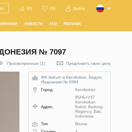
кт
(
0
)
(
0
)
Войти
ОМПАНИИ
НОВОСТИ
FAQ
РЕКЛАМА
ДОНЕЗИЯ № 7097
Просмотренные (1)
Предложить свою цену
ЖК Astrum в Kerobokan, Бадунг,
Индонезия № 6984
Город
Kerobokan
85H5+V37
Kerobokan
Адрес
Kelod, Badung
Regency, Bali,
Indonesia
Тип
Вилла
Спален
4