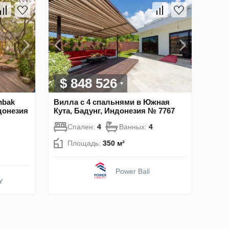
$ 848 526
mbak
Вилла с 4 спальнями в Южная
донезия
Кута, Бадунг, Индонезия № 7767
Спален:
4
Ванных:
4
Площадь:
350 м²
Power Bali
y