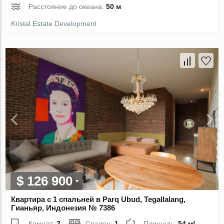
Расстояние до океана:
50 м
Kristal Estate Development
$ 126 900
Квартира с 1 спальней в Parq Ubud, Tegallalang,
Гианьяр, Индонезия № 7386
Комнат:
2
Спален:
1
Площадь:
54 м²