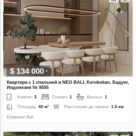
$ 134 000
Квартира с 1 спальней в NEO BALI, Kerobokan, Бадунг,
Индонезия № 9555
Комнат:
2
Спален:
1
Ванных:
1
Площадь:
40 м²
Расстояние до океана:
1.5 км
Estatewin Bali