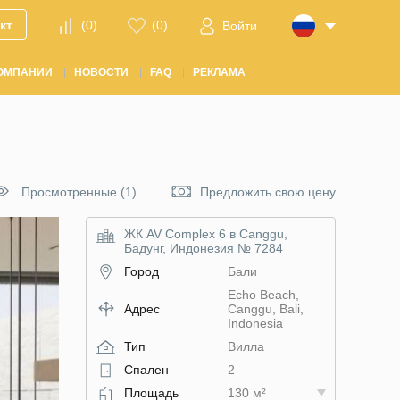
кт
(
0
)
(
0
)
Войти
ОМПАНИИ
НОВОСТИ
FAQ
РЕКЛАМА
Просмотренные (1)
Предложить свою цену
ЖК AV Complex 6 в Canggu,
Бадунг, Индонезия № 7284
Город
Бали
Echo Beach,
Адрес
Canggu, Bali,
Indonesia
Тип
Вилла
Спален
2
Площадь
130 м²