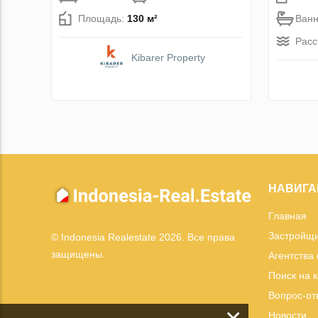
Площадь:
130 м²
Ван
Расс
Kibarer Property
НАВИГА
Главная
Застройщ
© Indonesia Realestate 2026. Все права
защищены.
Агентства
Поиск на 
Вопрос-от
Новости