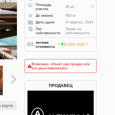
Площадь
95 м²
участка
До океана
900 м
Дата сдачи
IV квартал, 2024
Тип
Право на
собственности
собственность
полная
$ 385 000
стоимость
Возможно, объект уже продан или
его цена изменилась
ПРОДАВЕЦ
 карте