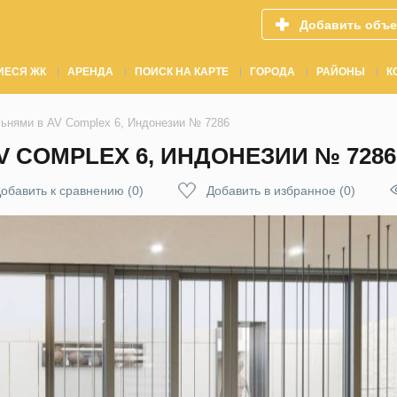
Добавить объе
ИЕСЯ ЖК
АРЕНДА
ПОИСК НА КАРТЕ
ГОРОДА
РАЙОНЫ
К
льнями в AV Complex 6, Индонезии № 7286
V COMPLEX 6, ИНДОНЕЗИИ № 7286
обавить к сравнению
(
0
)
Добавить в избранное
(
0
)