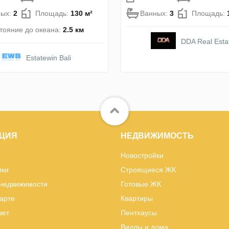
ных:
2
Площадь:
130 м²
Ванных:
3
Площадь:
тояние до океана:
2.5 км
DDA Real Esta
Estatewin Bali
ЦИЯ
НЕДВИЖИМОСТЬ
Новостройки
ики
Строящиеся ЖК
 недвижимости
Готовые ЖК
карте
Квартиры
вет
Пентхаусы
Виллы и дома