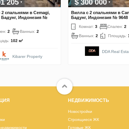
01 205
$ 300 000
 2 спальнями в Cemagi,
Вилла с 2 спальнями в Ca
 Бадунг, Индонезия №
Бадунг, Индонезия № 9648
Комнат:
3
Спален:
2
лен:
2
Ванных:
2
Ванных:
2
Площадь:
щадь:
102 м²
DDA Real Esta
Kibarer Property
ЦИЯ
НЕДВИЖИМОСТЬ
Новостройки
ики
Строящиеся ЖК
 недвижимости
Готовые ЖК