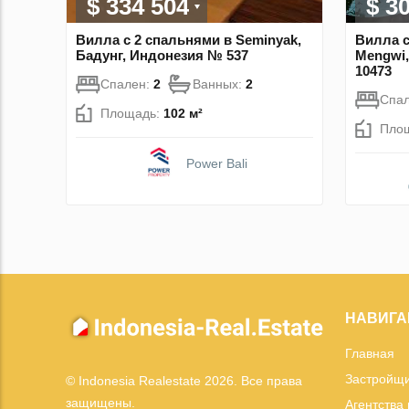
$ 334 504
$ 3
Вилла с 2 спальнями в Seminyak,
Вилла с
Бадунг, Индонезия № 537
Mengwi,
10473
Спален:
2
Ванных:
2
Спа
Площадь:
102 м²
Пло
Power Bali
НАВИГА
Главная
Застройщ
© Indonesia Realestate 2026. Все права
защищены.
Агентства