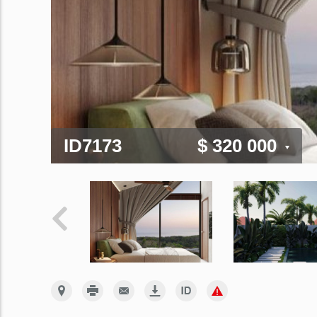
ID7173
$ 320 000