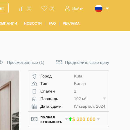
кт
(
0
)
(
0
)
Войти
ОМПАНИИ
НОВОСТИ
FAQ
РЕКЛАМА
Просмотренные (1)
Предложить свою цену
Город
Kuta
Тип
Вилла
Спален
2
Площадь
102 м²
Дата сдачи
IV квартал, 2024
полная
$ 320 000
стоимость