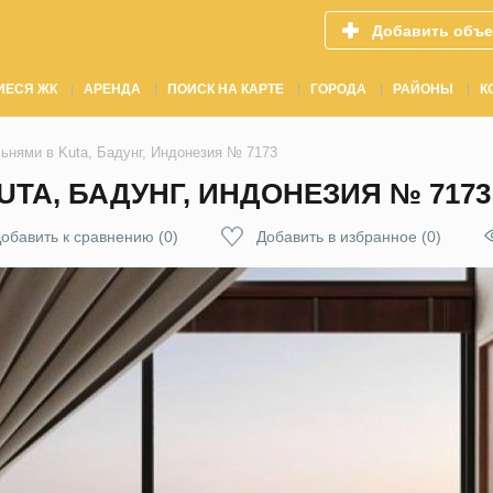
Добавить объе
ИЕСЯ ЖК
АРЕНДА
ПОИСК НА КАРТЕ
ГОРОДА
РАЙОНЫ
К
ьнями в Kuta, Бадунг, Индонезия № 7173
UTA, БАДУНГ, ИНДОНЕЗИЯ № 7173
обавить к сравнению
(
0
)
Добавить в избранное
(
0
)