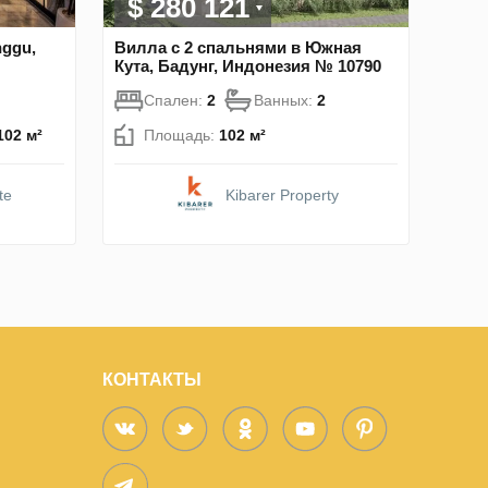
$ 280 121
nggu,
Вилла с 2 спальнями в Южная
Кута, Бадунг, Индонезия № 10790
Спален:
2
Ванных:
2
102 м²
Площадь:
102 м²
te
Kibarer Property
КОНТАКТЫ