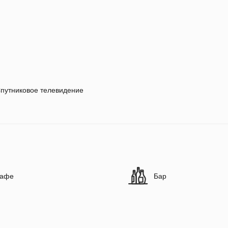
путниковое телевидение
афе
Бар