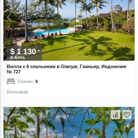
$ 1 130
в день
Вилла с 6 спальнями в Gianyar, Гианьяр, Индонезия
№ 727
Спален:
6
Domnabali