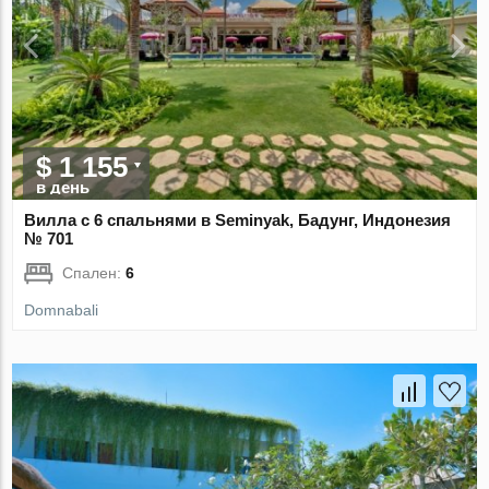
$ 1 155
в день
Вилла с 6 спальнями в Seminyak, Бадунг, Индонезия
№ 701
Спален:
6
Domnabali