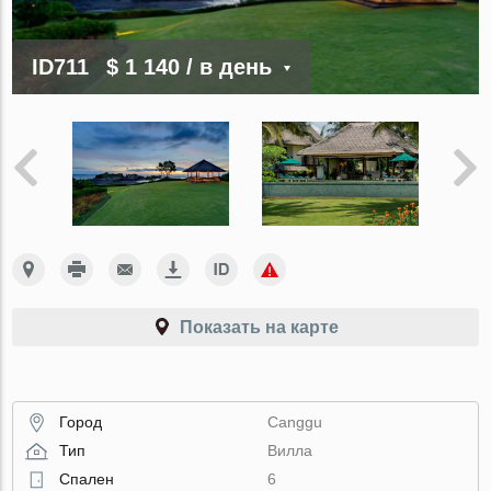
ID711
$ 1 140
/ в день
Показать на карте
Город
Canggu
Тип
Вилла
Спален
6