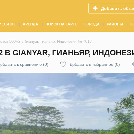
Добавить объе
ИЕСЯ ЖК
АРЕНДА
ПОИСК НА КАРТЕ
ГОРОДА
РАЙОНЫ
К
сток 500м2 в Gianyar, Гианьяр, Индонезия № 7013
 В GIANYAR, ГИАНЬЯР, ИНДОНЕЗ
обавить к сравнению
(
0
)
Добавить в избранное
(
0
)