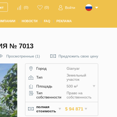
кт
(
0
)
(
0
)
Войти
ОМПАНИИ
НОВОСТИ
FAQ
РЕКЛАМА
ИЯ № 7013
Просмотренные (1)
Предложить свою цену
Город
Gianyar
Земельный
Тип
участок
Площадь
500 м²
Тип
Право на
собственности
собственность
полная
$ 94 871
стоимость