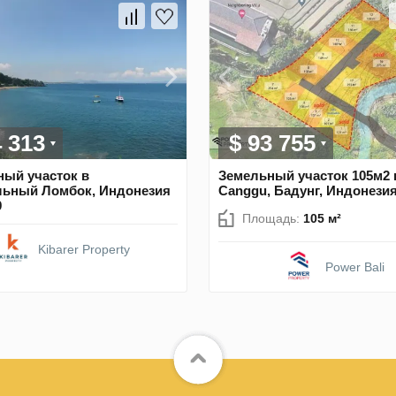
4 313
$ 93 755
ый участок в
Земельный участок 105м2 
льный Ломбок, Индонезия
Canggu, Бадунг, Индонези
9
Площадь:
105 м²
Kibarer Property
Power Bali