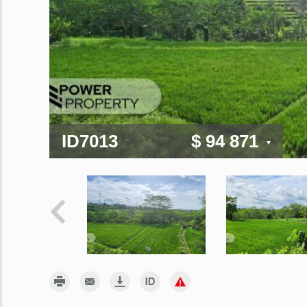
ID7013
$ 94 871