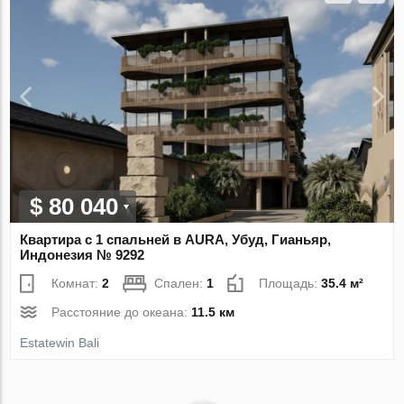
$ 80 040
Квартира с 1 спальней в AURA, Убуд, Гианьяр,
Индонезия № 9292
Комнат:
2
Спален:
1
Площадь:
35.4 м²
Расстояние до океана:
11.5 км
Estatewin Bali