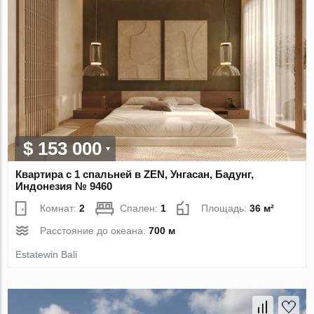
$ 153 000
Квартира с 1 спальней в ZEN, Унгасан, Бадунг,
Индонезия № 9460
Комнат:
2
Спален:
1
Площадь:
36 м²
Расстояние до океана:
700 м
Estatewin Bali