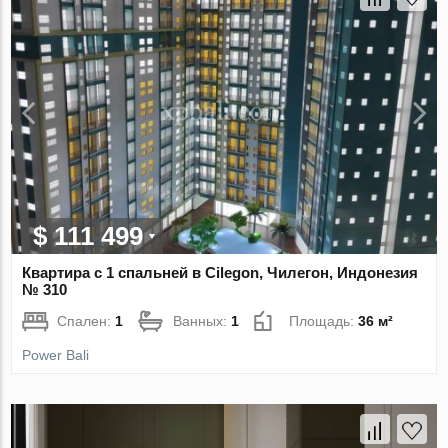
$ 111 499
Квартира с 1 спальней в Cilegon, Чилегон, Индонезия
№ 310
Спален:
1
Ванных:
1
Площадь:
36 м²
Power Bali