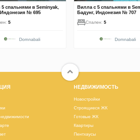
 5 спальнями в Seminyak,
Вилла с 5 спальнями в Sem
 Индонезия № 695
Бадунг, Индонезия № 707
лен:
5
Спален:
5
Domnabali
Domnabali
ЦИЯ
НЕДВИЖИМОСТЬ
Новостройки
ики
Строящиеся ЖК
 недвижимости
Готовые ЖК
карте
Квартиры
вет
Пентхаусы