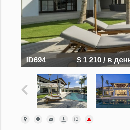
ID694
$ 1 210
/ в ден