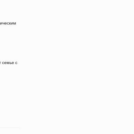
пическим
т семье с