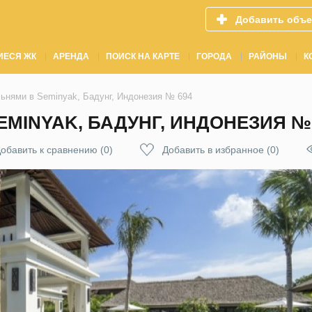
Добавить объе
ИЕСЯ ЖК
АРЕНДА
ПОИСК НА КАРТЕ
ГОРОДА
РАЙОНЫ
К
льнями в Seminyak, Бадунг, Индонезия № 694
EMINYAK, БАДУНГ, ИНДОНЕЗИЯ №
обавить к сравнению
(
0
)
Добавить в избранное
(
0
)