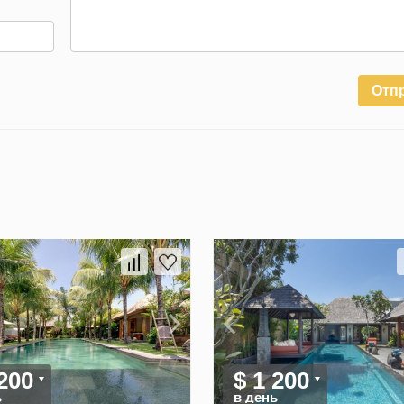
Отп
 200
$ 1 200
ь
в день