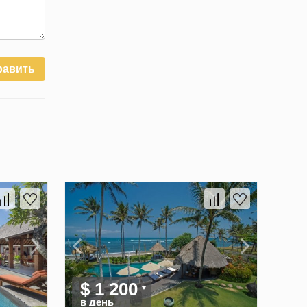
равить
$ 1 200
в день