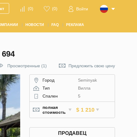
кт
(
0
)
(
0
)
Войти
ОМПАНИИ
НОВОСТИ
FAQ
РЕКЛАМА
 694
Просмотренные (1)
Предложить свою цену
Город
Seminyak
Тип
Вилла
Спален
5
полная
$ 1 210
стоимость
ПРОДАВЕЦ