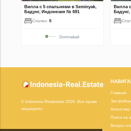
Вилла с 5 спальнями в Seminyak,
Вилла с
Бадунг, Индонезия № 691
Бадунг,
Спален:
5
Спа
Domnabali
НАВИГА
Главная
Застройщ
© Indonesia Realestate 2026. Все права
защищены.
Агентства
Поиск на 
Вопрос-от