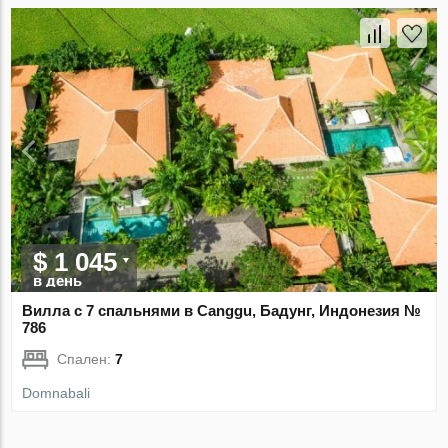
$ 1 045
в день
Вилла с 7 спальнями в Canggu, Бадунг, Индонезия №
786
Спален:
7
Domnabali