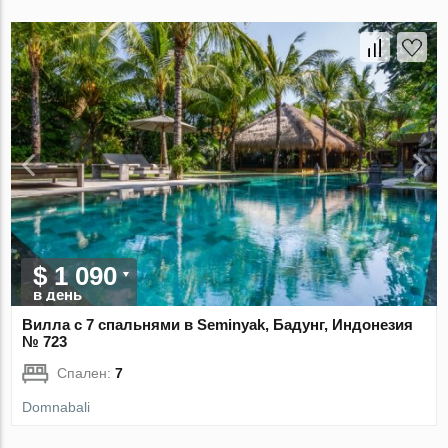
$ 1 090
в день
Вилла с 7 спальнями в Seminyak, Бадунг, Индонезия
№ 723
Спален:
7
Domnabali