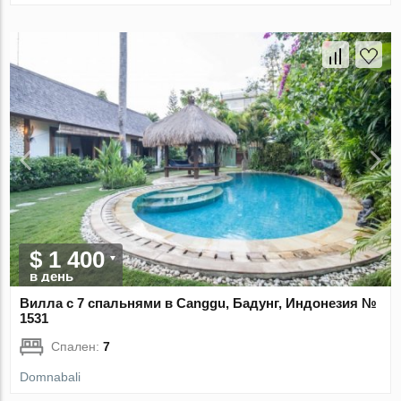
$ 1 400
в день
Вилла с 7 спальнями в Canggu, Бадунг, Индонезия №
1531
Спален:
7
Domnabali