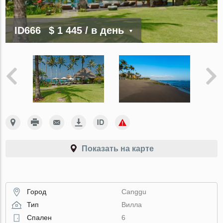
ID666
$ 1 445
/ в день
Показать на карте
Город
Canggu
Тип
Вилла
Спален
6