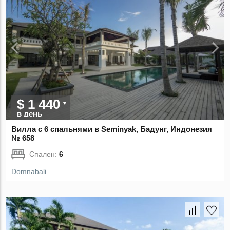
$ 1 440
в день
Вилла с 6 спальнями в Seminyak, Бадунг, Индонезия
№ 658
Спален:
6
Domnabali